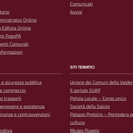
Comunicati
torio
Avvisi
inistrativi Online
o Edilizia Online
ti PagoPA
enti Comunali
nformazioni
SITI TEMATICI
a e sicurezza pubblica
Unione dei Comuni della Valder
 e commercio
Il portale SUAP
 e trasporti
Polizia Locale – Corpo unico
benessere e assistenza
Società della Salute
 finanze e contravvenzioni
Palazzo Pretorio – Pontedera p
cultura
orativa
Museo Piaggio