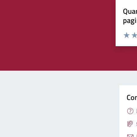
Quan
pagi
Rating:
Valuta 
Val
Con