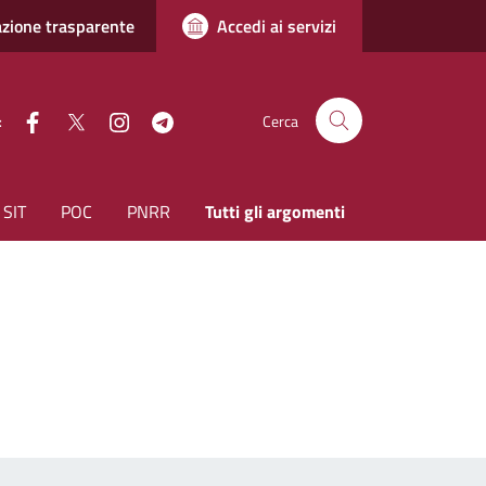
zione trasparente
Accedi ai servizi
facebook
Twitter
instagram
Telegram
:
Cerca
SIT
POC
PNRR
Tutti gli argomenti