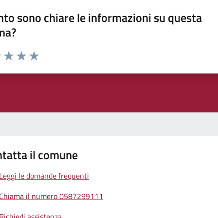
to sono chiare le informazioni su questa
na?
1 stelle su 5
uta 2 stelle su 5
Valuta 3 stelle su 5
Valuta 4 stelle su 5
Valuta 5 stelle su 5
tatta il comune
Leggi le domande frequenti
Chiama il numero 0587299111
Richiedi assistenza