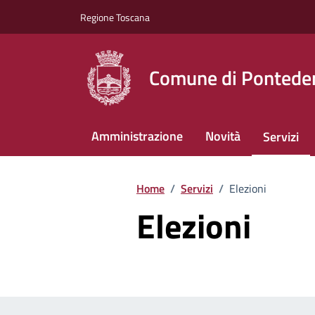
Vai ai contenuti
Vai al footer
Regione Toscana
Comune di Pontede
Amministrazione
Novità
Servizi
Home
/
Servizi
/
Elezioni
Elezioni
Esplora tutti i servizi