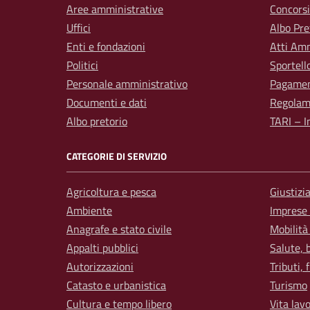
Aree amministrative
Concorsi
Uffici
Albo Pre
Enti e fondazioni
Atti Amm
Politici
Sportell
Personale amministrativo
Pagamen
Documenti e dati
Regolam
Albo pretorio
TARI – I
CATEGORIE DI SERVIZIO
Agricoltura e pesca
Giustizi
Ambiente
Imprese
Anagrafe e stato civile
Mobilità
Appalti pubblici
Salute, 
Autorizzazioni
Tributi,
Catasto e urbanistica
Turismo
Cultura e tempo libero
Vita lav