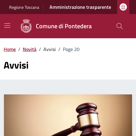
Vai ai contenuti
Vai al footer
Amministrazione trasparente
Regione Toscana
Comune di Pontedera
Home
/
Novità
/
Avvisi
/
Page 20
Avvisi