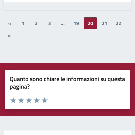
«
1
2
3
…
19
20
21
22
»
Quanto sono chiare le informazioni su questa
pagina?
Rating:
Valuta 1 stelle su 5
Valuta 2 stelle su 5
Valuta 3 stelle su 5
Valuta 4 stelle su 5
Valuta 5 stelle su 5