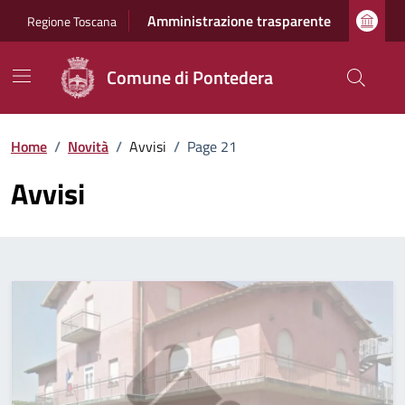
Vai ai contenuti
Vai al footer
Amministrazione trasparente
Regione Toscana
Comune di Pontedera
Home
/
Novità
/
Avvisi
/
Page 21
Avvisi