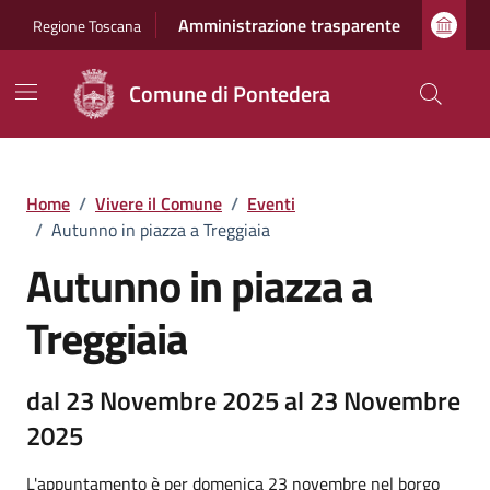
Vai ai contenuti
Vai al footer
Amministrazione trasparente
Regione Toscana
Comune di Pontedera
Home
/
Vivere il Comune
/
Eventi
/
Autunno in piazza a Treggiaia
Autunno in piazza a
Treggiaia
dal 23 Novembre 2025 al 23 Novembre
2025
L'appuntamento è per domenica 23 novembre nel borgo