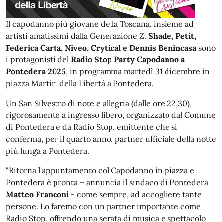
Il capodanno più giovane della Toscana, insieme ad
artisti amatissimi dalla Generazione Z.
Shade, Petit,
Federica Carta, Niveo, Crytical e Dennis Benincasa
sono
i protagonisti del
Radio Stop Party Capodanno a
Pontedera 2025
, in programma martedì 31 dicembre in
piazza Martiri della Libertà a Pontedera.
Un San Silvestro di note e allegria (dalle ore 22,30),
rigorosamente a ingresso libero, organizzato dal Comune
di Pontedera e da Radio Stop, emittente che si
conferma, per il quarto anno, partner ufficiale della notte
più lunga a Pontedera.
"Ritorna l'appuntamento col Capodanno in piazza e
Pontedera è pronta – annuncia il sindaco di Pontedera
Matteo Franconi
- come sempre, ad accogliere tante
persone. Lo faremo con un partner importante come
Radio Stop, offrendo una serata di musica e spettacolo