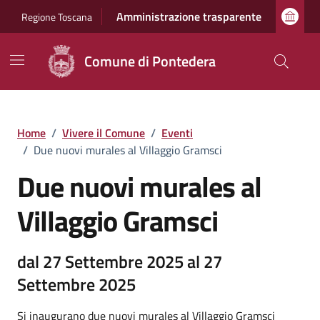
Vai ai contenuti
Vai al footer
Amministrazione trasparente
Regione Toscana
Comune di Pontedera
Home
/
Vivere il Comune
/
Eventi
/
Due nuovi murales al Villaggio Gramsci
Due nuovi murales al
Villaggio Gramsci
dal 27 Settembre 2025 al 27
Settembre 2025
Si inaugurano due nuovi murales al Villaggio Gramsci