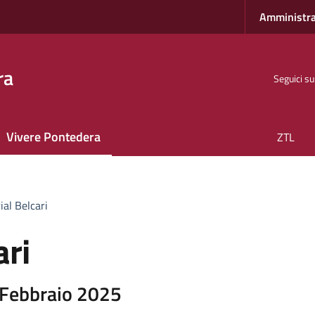
Amministra
ra
Seguici su
Vivere Pontedera
ZTL
ial Belcari
ari
 Febbraio 2025