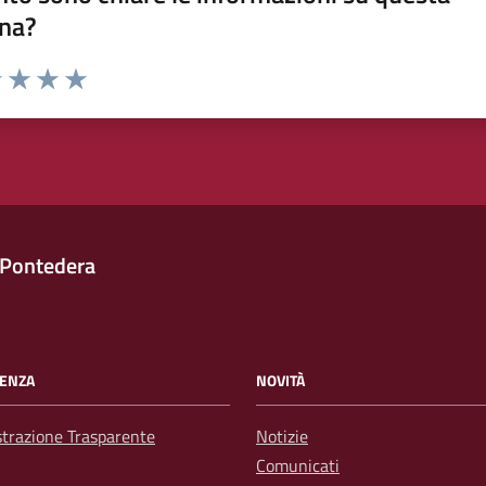
na?
1 stelle su 5
uta 2 stelle su 5
Valuta 3 stelle su 5
Valuta 4 stelle su 5
Valuta 5 stelle su 5
 Pontedera
ENZA
NOVITÀ
trazione Trasparente
Notizie
Comunicati