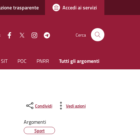
zione trasparente
Accedi ai servizi
facebook
Twitter
instagram
Telegram
:
Cerca
SIT
POC
PNRR
Tutti gli argomenti
Condividi
Vedi azioni
Argomenti
Sport