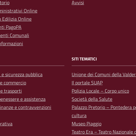
torio
Avvisi
inistrativi Online
o Edilizia Online
ti PagoPA
enti Comunali
nformazioni
SITI TEMATICI
a e sicurezza pubblica
Unione dei Comuni della Valder
 e commercio
Il portale SUAP
 e trasporti
Polizia Locale – Corpo unico
benessere e assistenza
Società della Salute
 finanze e contravvenzioni
Palazzo Pretorio – Pontedera p
cultura
orativa
Museo Piaggio
Teatro Era – Teatro Nazionale d