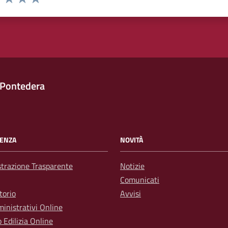
1 stelle su 5
uta 2 stelle su 5
Valuta 3 stelle su 5
Valuta 4 stelle su 5
Valuta 5 stelle su 5
 Pontedera
ENZA
NOVITÀ
trazione Trasparente
Notizie
Comunicati
torio
Avvisi
inistrativi Online
o Edilizia Online