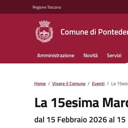
Vai ai contenuti
Vai al footer
Regione Toscana
Comune di Pontede
Amministrazione
Novità
Servizi
Home
/
Vivere il Comune
/
Eventi
/
La 15esi
La 15esima Marc
dal 15 Febbraio 2026 al 15