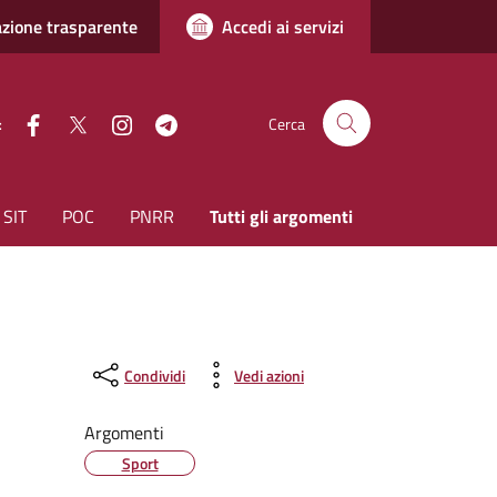
zione trasparente
Accedi ai servizi
facebook
Twitter
instagram
Telegram
:
Cerca
SIT
POC
PNRR
Tutti gli argomenti
Condividi
Vedi azioni
Argomenti
Sport