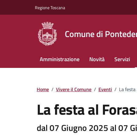
Vai ai contenuti
Vai al footer
Regione Toscana
Comune di Pontede
Amministrazione
Novità
Servizi
Home
/
Vivere il Comune
/
Eventi
/
La festa
La festa al Fora
dal 07 Giugno 2025 al 07 