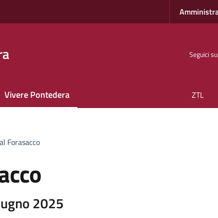
Amministra
ra
Seguici su
Vivere Pontedera
ZTL
 al Forasacco
sacco
Giugno 2025