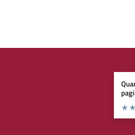
Quan
pagi
Rating:
Valuta 
Val