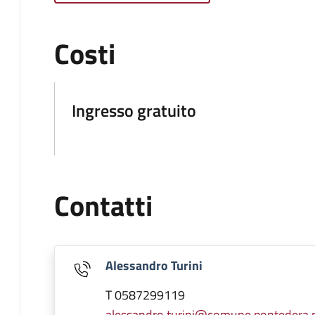
Costi
Ingresso gratuito
Contatti
Alessandro Turini
T 0587299119
alessandro.turini@comune.pontedera.pi