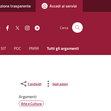
zione trasparente
Accedi ai servizi
facebook
Twitter
instagram
Telegram
:
Cerca
SIT
POC
PNRR
Tutti gli argomenti
Condividi
Vedi azioni
Argomenti
Arte e Cultura