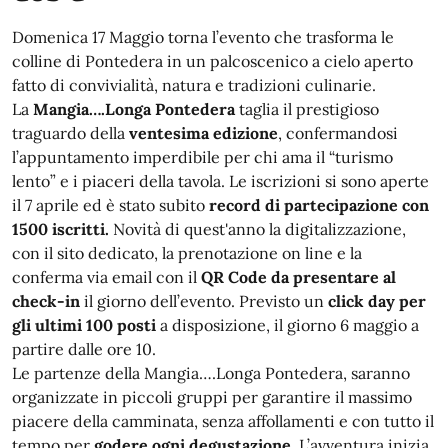
Domenica 17 Maggio torna l’evento che trasforma le
colline di Pontedera in un palcoscenico a cielo aperto
fatto di convivialità, natura e tradizioni culinarie.
La
Mangia….Longa Pontedera
taglia il prestigioso
traguardo della
ventesima edizione
, confermandosi
l’appuntamento imperdibile per chi ama il “turismo
lento” e i piaceri della tavola. Le iscrizioni si sono aperte
il 7 aprile ed è stato subito
record di partecipazione con
1500 iscritti.
Novità di quest'anno la digitalizzazione,
con il sito dedicato, la prenotazione on line e la
conferma via email con il
QR Code da presentare al
check-in
il giorno dell’evento. Previsto un
click day per
gli ultimi 100 posti
a disposizione, il giorno 6 maggio a
partire dalle ore 10.
Le partenze della Mangia….Longa Pontedera, saranno
organizzate in piccoli gruppi per garantire il massimo
piacere della camminata, senza affollamenti e con tutto il
tempo per
godere ogni degustazione.
L’avventura inizia