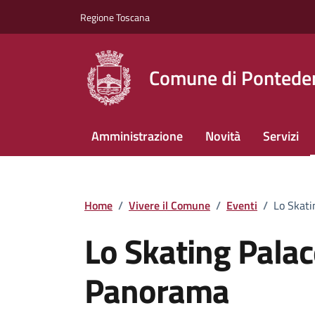
Vai ai contenuti
Vai al footer
Regione Toscana
Comune di Pontede
Amministrazione
Novità
Servizi
Home
/
Vivere il Comune
/
Eventi
/
Lo Skati
Lo Skating Palace
Panorama