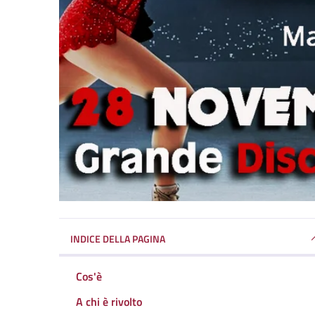
INDICE DELLA PAGINA
Cos'è
A chi è rivolto