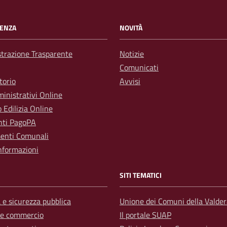
ENZA
NOVITÀ
trazione Trasparente
Notizie
Comunicati
torio
Avvisi
inistrativi Online
o Edilizia Online
ti PagoPA
enti Comunali
nformazioni
SITI TEMATICI
a e sicurezza pubblica
Unione dei Comuni della Valder
 e commercio
Il portale SUAP