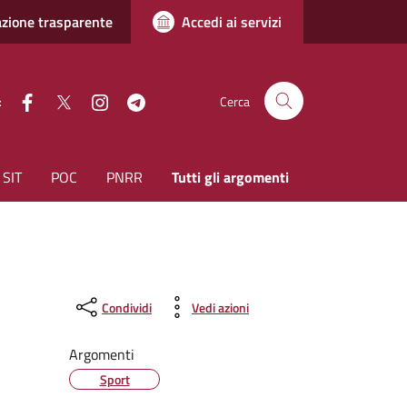
zione trasparente
Accedi ai servizi
facebook
Twitter
instagram
Telegram
:
Cerca
SIT
POC
PNRR
Tutti gli argomenti
Condividi
Vedi azioni
Argomenti
Sport