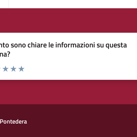
to sono chiare le informazioni su questa
na?
1 stelle su 5
uta 2 stelle su 5
Valuta 3 stelle su 5
Valuta 4 stelle su 5
Valuta 5 stelle su 5
 Pontedera