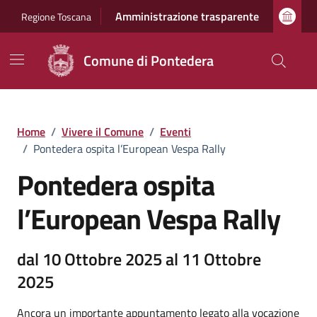
Vai ai contenuti
Vai al footer
Amministrazione trasparente
Regione Toscana
Comune di Pontedera
Home
/
Vivere il Comune
/
Eventi
/
Pontedera ospita l’European Vespa Rally
Pontedera ospita
l’European Vespa Rally
dal 10 Ottobre 2025 al 11 Ottobre
2025
Ancora un importante appuntamento legato alla vocazione