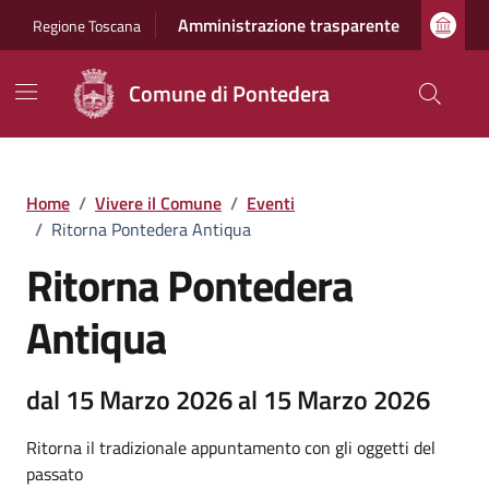
Vai ai contenuti
Vai al footer
Amministrazione trasparente
Regione Toscana
Comune di Pontedera
Home
/
Vivere il Comune
/
Eventi
/
Ritorna Pontedera Antiqua
Ritorna Pontedera
Antiqua
dal 15 Marzo 2026 al 15 Marzo 2026
Ritorna il tradizionale appuntamento con gli oggetti del
passato