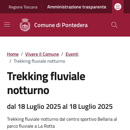
Vai ai contenuti
Vai al footer
Amministrazione trasparente
Regione Toscana
Comune di Pontedera
Home
/
Vivere il Comune
/
Eventi
/
Trekking fluviale notturno
Trekking fluviale
notturno
dal 18 Luglio 2025 al 18 Luglio 2025
Trekking fluviale notturno dal centro sportivo Bellaria al
parco fluviale a La Rotta