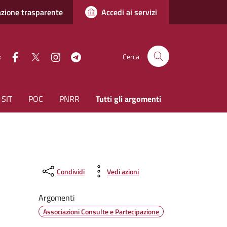
zione trasparente
Accedi ai servizi
facebook
Twitter
instagram
Telegram
:
Cerca
SIT
POC
PNRR
Tutti gli argomenti
Condividi
Vedi azioni
Argomenti
Associazioni Consulte e Partecipazione