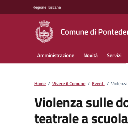
Vai ai contenuti
Vai al footer
Regione Toscana
Comune di Pontede
Amministrazione
Novità
Servizi
Home
/
Vivere il Comune
/
Eventi
/
Violenza
Violenza sulle d
teatrale a scuola