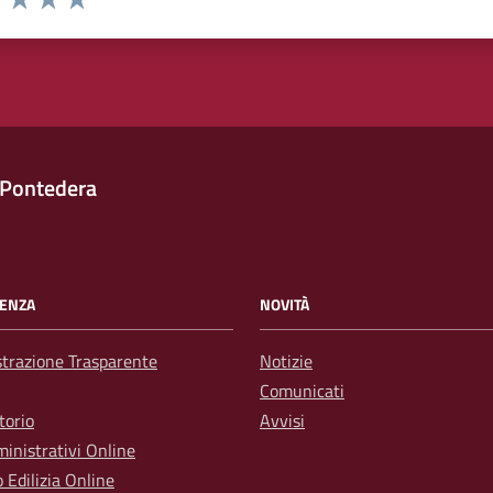
1 stelle su 5
uta 2 stelle su 5
Valuta 3 stelle su 5
Valuta 4 stelle su 5
Valuta 5 stelle su 5
 Pontedera
ENZA
NOVITÀ
trazione Trasparente
Notizie
Comunicati
torio
Avvisi
inistrativi Online
o Edilizia Online