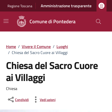
Vai ai contenuti
Vai al footer
Amministrazione trasparente
Regione Toscana
Comune di Pontedera
Home
/
Vivere il Comune
/
Luoghi
/
Chiesa del Sacro Cuore ai Villaggi
Chiesa del Sacro Cuore
ai Villaggi
Chiesa
Condividi
Vedi azioni