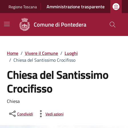
Vai ai contenuti
Vai al footer
Amministrazione trasparente
Regione Toscana
Comune di Pontedera
Home
/
Vivere il Comune
/
Luoghi
/
Chiesa del Santissimo Crocifisso
Chiesa del Santissimo
Crocifisso
Chiesa
Condividi
Vedi azioni