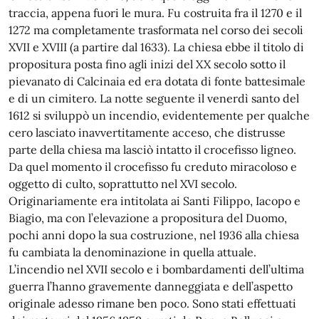
traccia, appena fuori le mura. Fu costruita fra il 1270 e il
1272 ma completamente trasformata nel corso dei secoli
XVII e XVIII (a partire dal 1633). La chiesa ebbe il titolo di
propositura posta fino agli inizi del XX secolo sotto il
pievanato di Calcinaia ed era dotata di fonte battesimale
e di un cimitero. La notte seguente il venerdì santo del
1612 si sviluppò un incendio, evidentemente per qualche
cero lasciato inavvertitamente acceso, che distrusse
parte della chiesa ma lasciò intatto il crocefisso ligneo.
Da quel momento il crocefisso fu creduto miracoloso e
oggetto di culto, soprattutto nel XVI secolo.
Originariamente era intitolata ai Santi Filippo, Iacopo e
Biagio, ma con l’elevazione a propositura del Duomo,
pochi anni dopo la sua costruzione, nel 1936 alla chiesa
fu cambiata la denominazione in quella attuale.
L’incendio nel XVII secolo e i bombardamenti dell’ultima
guerra l’hanno gravemente danneggiata e dell’aspetto
originale adesso rimane ben poco. Sono stati effettuati