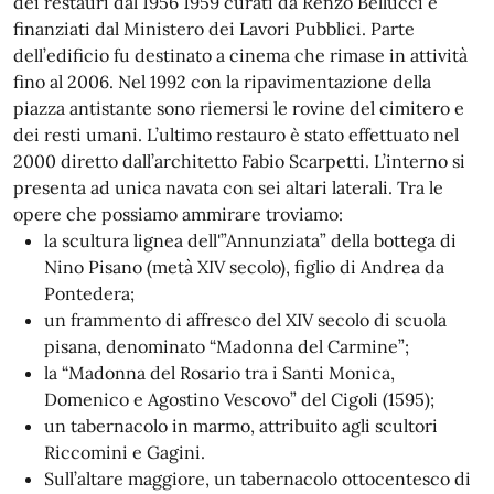
dei restauri dal 1956 1959 curati da Renzo Bellucci e
finanziati dal Ministero dei Lavori Pubblici. Parte
dell’edificio fu destinato a cinema che rimase in attività
fino al 2006. Nel 1992 con la ripavimentazione della
piazza antistante sono riemersi le rovine del cimitero e
dei resti umani. L’ultimo restauro è stato effettuato nel
2000 diretto dall’architetto Fabio Scarpetti. L’interno si
presenta ad unica navata con sei altari laterali. Tra le
opere che possiamo ammirare troviamo:
la scultura lignea dell'”Annunziata” della bottega di
Nino Pisano (metà XIV secolo), figlio di Andrea da
Pontedera;
un frammento di affresco del XIV secolo di scuola
pisana, denominato “Madonna del Carmine”;
la “Madonna del Rosario tra i Santi Monica,
Domenico e Agostino Vescovo” del Cigoli (1595);
un tabernacolo in marmo, attribuito agli scultori
Riccomini e Gagini.
Sull’altare maggiore, un tabernacolo ottocentesco di