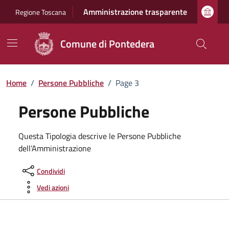
Vai ai contenuti
Vai al footer
Amministrazione trasparente
Regione Toscana
Comune di Pontedera
Home
/
Persone Pubbliche
/
Page 3
Persone Pubbliche
Questa Tipologia descrive le Persone Pubbliche
dell’Amministrazione
Condividi
Vedi azioni