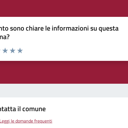
to sono chiare le informazioni su questa
na?
1 stelle su 5
uta 2 stelle su 5
Valuta 3 stelle su 5
Valuta 4 stelle su 5
Valuta 5 stelle su 5
tatta il comune
Leggi le domande frequenti