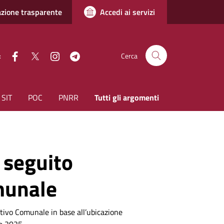
zione trasparente
Accedi ai servizi
facebook
Twitter
instagram
Telegram
:
Cerca
SIT
POC
PNRR
Tutti gli argomenti
a seguito
munale
ativo Comunale in base all’ubicazione