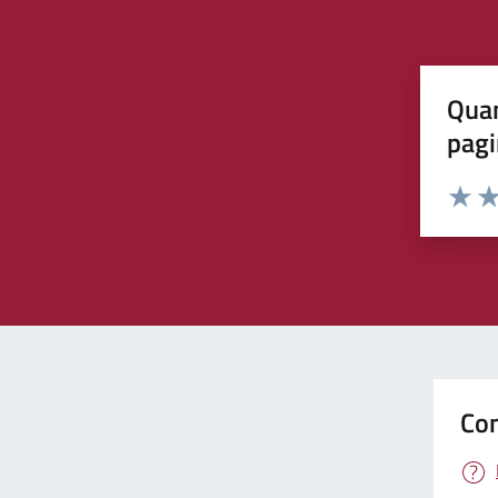
Quan
pagi
Rating:
Valuta 
Val
Con