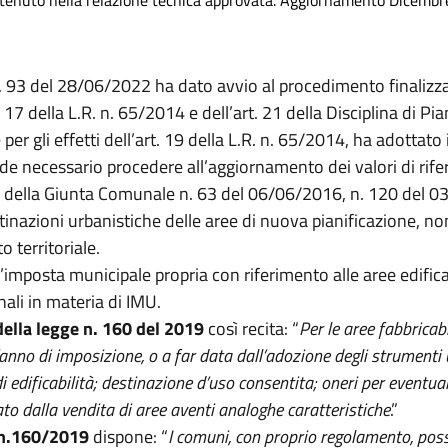
contenuto nella relazione tecnica approvata. Aggiornamento Dicemb
. 93 del 28/06/2022 ha dato avvio al procedimento finalizz
 17 della L.R. n. 65/2014 e dell’art. 21 della Disciplina di P
per gli effetti dell’art. 19 della L.R. n. 65/2014, ha adottat
ende necessario procedere all’aggiornamento dei valori di rifer
ni della Giunta Comunale n. 63 del 06/06/2016, n. 120 del 
tinazioni urbanistiche delle aree di nuova pianificazione, non
o territoriale.
l’imposta municipale propria con riferimento alle aree edifica
nali in materia di IMU.
della legge n. 160 del 2019
così recita: “
Per le aree fabbricabi
nno di imposizione, o a far data dall’adozione degli strumenti 
i edificabilità;
destinazione d’uso consentita; oneri per eventual
ato dalla vendita di aree aventi analoghe caratteristiche
.”
 n.160/2019
dispone: “
I comuni, con proprio regolamento, po