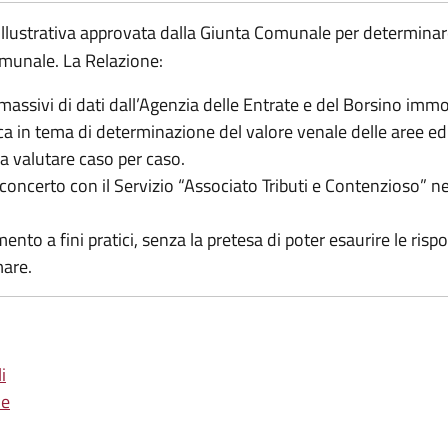
 illustrativa approvata dalla Giunta Comunale per determinare i 
omunale. La Relazione:
ma massivi di dati dall’Agenzia delle Entrate e del Borsino imm
ica in tema di determinazione del valore venale delle aree edi
a valutare caso per caso.
 concerto con il Servizio “Associato Tributi e Contenzioso” nel
ento a fini pratici, senza la pretesa di poter esaurire le ris
mare.
i
le