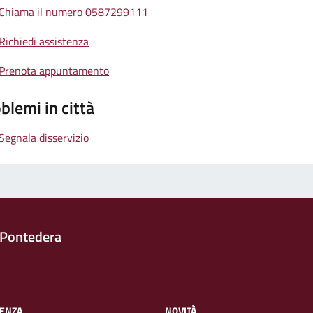
Chiama il numero 0587299111
Richiedi assistenza
Prenota appuntamento
blemi in città
Segnala disservizio
 Pontedera
ENZA
NOVITÀ