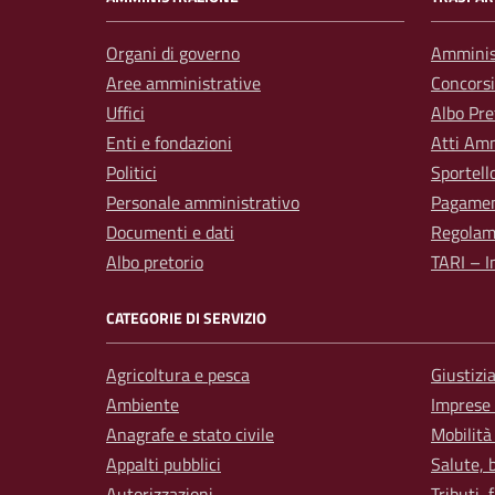
Organi di governo
Amminis
Aree amministrative
Concorsi
Uffici
Albo Pre
Enti e fondazioni
Atti Amm
Politici
Sportell
Personale amministrativo
Pagamen
Documenti e dati
Regolam
Albo pretorio
TARI – I
CATEGORIE DI SERVIZIO
Agricoltura e pesca
Giustizi
Ambiente
Imprese
Anagrafe e stato civile
Mobilità
Appalti pubblici
Salute, 
Autorizzazioni
Tributi,