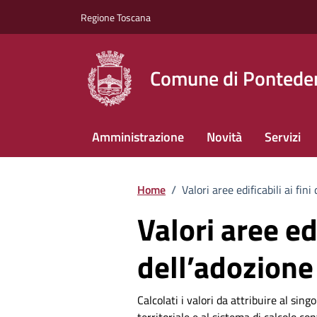
Vai ai contenuti
Vai al footer
Regione Toscana
Comune di Pontede
Amministrazione
Novità
Servizi
Home
/
Valori aree edificabili ai fi
Valori aree ed
dell’adozione
Calcolati i valori da attribuire al si