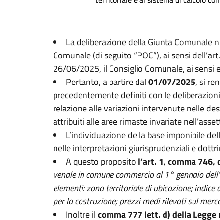
territoriale e al sistema di calcolo 
La deliberazione della Giunta Comunale n
Comunale (di seguito “POC”), ai sensi dell’art.
26/06/2025, il Consiglio Comunale, ai sensi e 
Pertanto, a partire dal
01/07/2025
, si r
precedentemente definiti con le deliberazio
relazione alle variazioni intervenute nelle des
attribuiti alle aree rimaste invariate nell’assett
L’individuazione della base imponibile del
nelle interpretazioni giurisprudenziali e dottri
A questo proposito
l’art. 1, comma 746, 
venale in comune commercio al 1° gennaio dell’a
elementi: zona territoriale di ubicazione; indice d
per la costruzione; prezzi medi rilevati sul merc
Inoltre il
comma 777 lett. d) della Legge