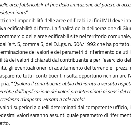
le aree fabbricabili, al fine della limitazione del potere di ac
redeterminato
”
ti che l’imponibilità delle aree edificabili ai fini IMU deve i
iva edificabilità di fatto. La finalità della deliberazione di
 commercio delle aree edificabili site nel territorio comunale
 dall’art. 5, comma 5, del D.Lgs. n. 504/1992 che ha portato 
minazione dei valori e dei parametri di riferimento da utilizza
ità dei valori dichiarati dal contribuente e per l’esercizio d
ilità, gli eventuali oneri di adattamento del terreno e i prezzi
rasparente tutti i contribuenti risulta opportuno richiamare
pria, “
Qualora il contribuente abbia dichiarato o versato rispett
erebbe dall’applicazione dei valori predeterminati ai sensi del 
ccedenza d’imposta versata a tale titolo
.”
o valori superiori a quelli determinati dal competente ufficio
medesimi valori saranno assunti quale parametro di riferimen
atto.