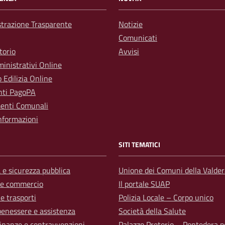
trazione Trasparente
Notizie
Comunicati
torio
Avvisi
inistrativi Online
o Edilizia Online
ti PagoPA
enti Comunali
nformazioni
SITI TEMATICI
a e sicurezza pubblica
Unione dei Comuni della Valder
 e commercio
Il portale SUAP
 e trasporti
Polizia Locale – Corpo unico
benessere e assistenza
Società della Salute
 finanze e contravvenzioni
Palazzo Pretorio – Pontedera p