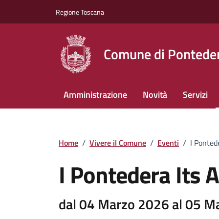
Vai ai contenuti
Vai al footer
Regione Toscana
Comune di Pontede
Amministrazione
Novità
Servizi
Home
/
Vivere il Comune
/
Eventi
/
I Ponted
I Pontedera Its
dal 04 Marzo 2026 al 05 M