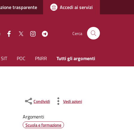
zione trasparente
Accedi ai servizi
facebook
Twitter
instagram
Telegram
:
Cerca
SIT
POC
PNRR
Tutti gli argomenti
Condividi
Vedi azioni
Argomenti
Scuola e formazione