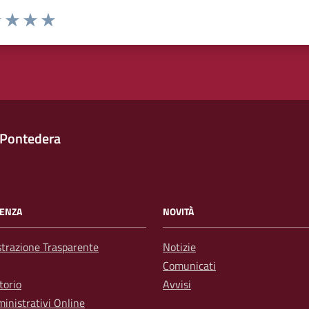
1 stelle su 5
uta 2 stelle su 5
Valuta 3 stelle su 5
Valuta 4 stelle su 5
Valuta 5 stelle su 5
 Pontedera
ENZA
NOVITÀ
trazione Trasparente
Notizie
Comunicati
torio
Avvisi
inistrativi Online