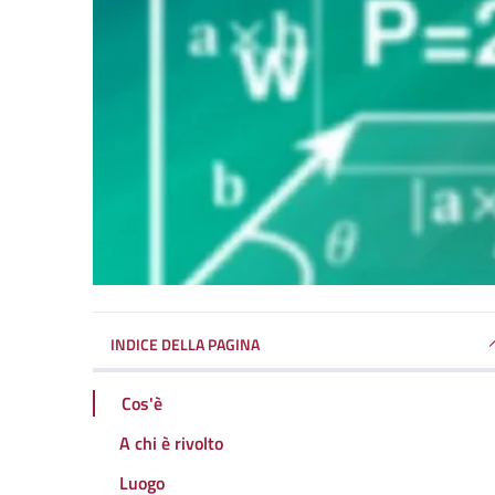
INDICE DELLA PAGINA
Cos'è
A chi è rivolto
Luogo