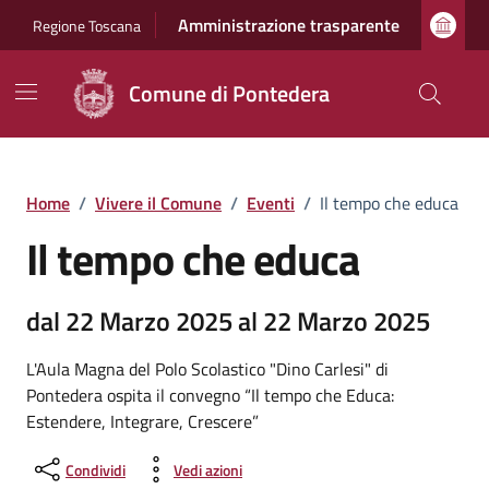
Vai ai contenuti
Vai al footer
Amministrazione trasparente
Regione Toscana
Comune di Pontedera
Home
/
Vivere il Comune
/
Eventi
/
Il tempo che educa
Il tempo che educa
dal 22 Marzo 2025 al 22 Marzo 2025
L'Aula Magna del Polo Scolastico "Dino Carlesi" di
Pontedera ospita il convegno “Il tempo che Educa:
Estendere, Integrare, Crescere”
Condividi
Vedi azioni